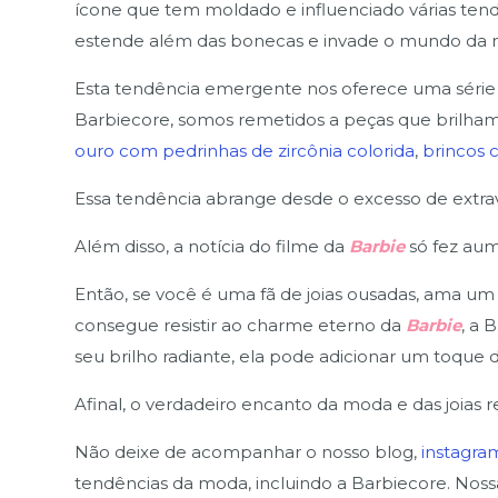
ícone que tem moldado e influenciado várias tendê
estende além das bonecas e invade o mundo da m
Esta tendência emergente nos oferece uma série
Barbiecore, somos remetidos a peças que brilh
ouro com pedrinhas de zircônia colorida
,
brincos 
Essa tendência abrange desde o excesso de extrava
Além disso, a notícia do filme da
Barbie
só fez aum
Então, se você é uma fã de joias ousadas, ama um
consegue resistir ao charme eterno da
Barbie
, a 
seu brilho radiante, ela pode adicionar um toque
Afinal, o verdadeiro encanto da moda e das joias r
Não deixe de acompanhar o nosso blog,
instagr
tendências da moda, incluindo a Barbiecore. Nossa 