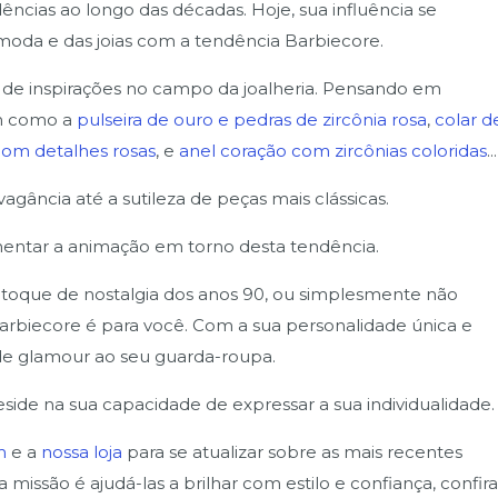
ncias ao longo das décadas. Hoje, sua influência se
oda e das joias com a tendência Barbiecore.
 de inspirações no campo da joalheria. Pensando em
am como a
pulseira de ouro e pedras de zircônia rosa
,
colar d
com detalhes rosas
, e
anel coração com zircônias coloridas
...
gância até a sutileza de peças mais clássicas.
entar a animação em torno desta tendência.
 toque de nostalgia dos anos 90, ou simplesmente não
Barbiecore é para você. Com a sua personalidade única e
 de glamour ao seu guarda-roupa.
eside na sua capacidade de expressar a sua individualidade.
am
e a
nossa loja
para se atualizar sobre as mais recentes
missão é ajudá-las a brilhar com estilo e confiança, confir