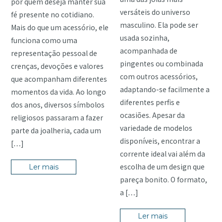
por quem deseja manter sua
versáteis do universo
fé presente no cotidiano.
masculino. Ela pode ser
Mais do que um acessório, ele
usada sozinha,
funciona como uma
acompanhada de
representação pessoal de
pingentes ou combinada
crenças, devoções e valores
com outros acessórios,
que acompanham diferentes
adaptando-se facilmente a
momentos da vida. Ao longo
diferentes perfis e
dos anos, diversos símbolos
ocasiões. Apesar da
religiosos passaram a fazer
variedade de modelos
parte da joalheria, cada um
disponíveis, encontrar a
[…]
corrente ideal vai além da
escolha de um design que
Ler mais
pareça bonito. O formato,
a […]
Ler mais