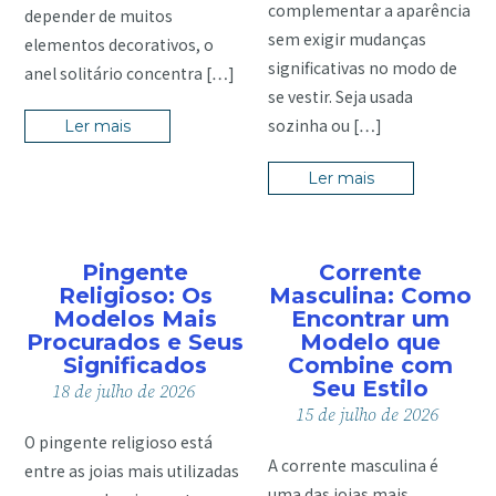
complementar a aparência
depender de muitos
sem exigir mudanças
elementos decorativos, o
significativas no modo de
anel solitário concentra […]
se vestir. Seja usada
sozinha ou […]
Ler mais
Ler mais
Pingente
Corrente
Religioso: Os
Masculina: Como
Modelos Mais
Encontrar um
Procurados e Seus
Modelo que
Significados
Combine com
Seu Estilo
18
de
julho
de
2026
15
de
julho
de
2026
O pingente religioso está
A corrente masculina é
entre as joias mais utilizadas
uma das joias mais