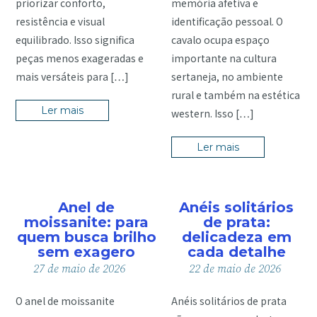
priorizar conforto,
memória afetiva e
resistência e visual
identificação pessoal. O
equilibrado. Isso significa
cavalo ocupa espaço
peças menos exageradas e
importante na cultura
mais versáteis para […]
sertaneja, no ambiente
rural e também na estética
Ler mais
western. Isso […]
Ler mais
Anel de
Anéis solitários
moissanite: para
de prata:
quem busca brilho
delicadeza em
sem exagero
cada detalhe
27
de
maio
de
2026
22
de
maio
de
2026
O anel de moissanite
Anéis solitários de prata