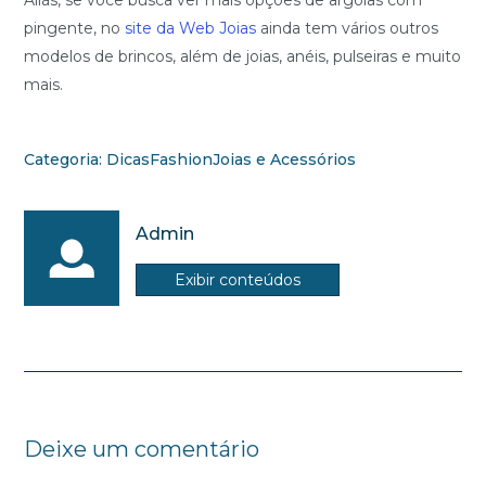
Aliás, se você busca ver mais opções de argolas com
pingente, no
site da Web Joias
ainda tem vários outros
modelos de brincos, além de joias, anéis, pulseiras e muito
mais.
Categoria:
Dicas
Fashion
Joias e Acessórios
Admin
Exibir conteúdos
Deixe um comentário