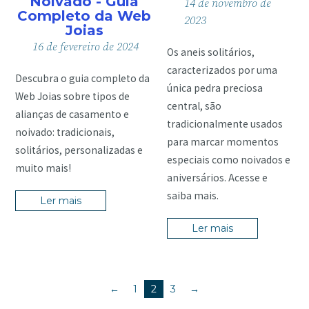
Noivado - Guia
14
de
novembro
de
Completo da Web
2023
Joias
16
de
fevereiro
de
2024
Os aneis solitários,
caracterizados por uma
Descubra o guia completo da
única pedra preciosa
Web Joias sobre tipos de
central, são
alianças de casamento e
tradicionalmente usados
noivado: tradicionais,
para marcar momentos
solitários, personalizadas e
especiais como noivados e
muito mais!
aniversários. Acesse e
saiba mais.
Ler mais
Ler mais
←
1
2
3
→