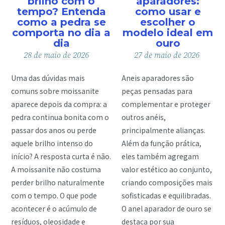
brilho com o
aparadores:
tempo? Entenda
como usar e
como a pedra se
escolher o
comporta no dia a
modelo ideal em
dia
ouro
28
de
maio
de
2026
27
de
maio
de
2026
Uma das dúvidas mais
Aneis aparadores são
comuns sobre moissanite
peças pensadas para
aparece depois da compra: a
complementar e proteger
pedra continua bonita com o
outros anéis,
passar dos anos ou perde
principalmente alianças.
aquele brilho intenso do
Além da função prática,
início? A resposta curta é não.
eles também agregam
A moissanite não costuma
valor estético ao conjunto,
perder brilho naturalmente
criando composições mais
com o tempo. O que pode
sofisticadas e equilibradas.
acontecer é o acúmulo de
O anel aparador de ouro se
resíduos, oleosidade e
destaca por sua