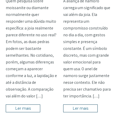
Quem pesquisa sobre
A aliança de namoro
moissanite ou diamante
carrega um significado que
normalmente quer
vai além da joia. Ela
responder uma dúvida muito
representa um
específica: a joia realmente
compromisso construído
parece diferente no uso real?
no dia a dia, com gestos
Em fotos, as duas pedras
simples e presença
podem ser bastante
constante. É um símbolo
semelhantes. No cotidiano,
discreto, mas com grande
porém, algumas diferenças
valor emocional para
começam a aparecer
quem usa. O anel de
conforme a luz, a lapidação e
namoro surge justamente
até a distância de
nesse contexto. Ele não
observação. A comparação
precisa ser chamativo para
vai além do valor […]
ter importância. […]
Ler mais
Ler mais