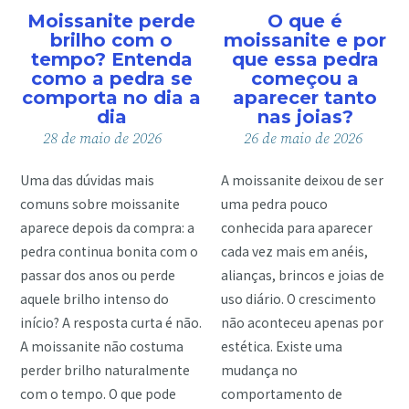
Moissanite perde
O que é
brilho com o
moissanite e por
tempo? Entenda
que essa pedra
como a pedra se
começou a
comporta no dia a
aparecer tanto
dia
nas joias?
28
de
maio
de
2026
26
de
maio
de
2026
Uma das dúvidas mais
A moissanite deixou de ser
comuns sobre moissanite
uma pedra pouco
aparece depois da compra: a
conhecida para aparecer
pedra continua bonita com o
cada vez mais em anéis,
passar dos anos ou perde
alianças, brincos e joias de
aquele brilho intenso do
uso diário. O crescimento
início? A resposta curta é não.
não aconteceu apenas por
A moissanite não costuma
estética. Existe uma
perder brilho naturalmente
mudança no
com o tempo. O que pode
comportamento de